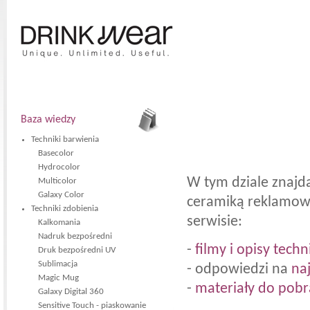
Baza wiedzy
Techniki barwienia
Basecolor
Hydrocolor
W tym dziale znajd
Multicolor
Galaxy Color
ceramiką reklamową
Techniki zdobienia
serwisie:
Kalkomania
Nadruk bezpośredni
-
filmy i opisy tech
Druk bezpośredni UV
Sublimacja
- odpowiedzi na
na
Magic Mug
-
materiały do pobr
Galaxy Digital 360
Sensitive Touch - piaskowanie